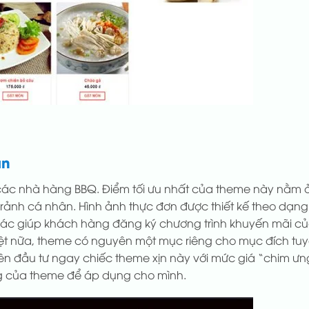
ăn
c nhà hàng BBQ. Điểm tối ưu nhất của theme này nằm ở 
rảnh cá nhân. Hình ảnh thực đơn được thiết kế theo dạng t
hác giúp khách hàng đăng ký chương trình khuyến mãi c
biệt nữa, theme có nguyên một mục riêng cho mục đích 
ên đầu tư ngay chiếc theme xịn này với mức giá “chim ưn
ng của theme để áp dụng cho mình.