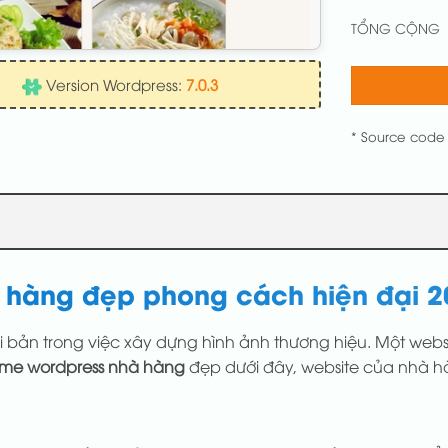
TỔNG CỘNG
Version Wordpress:
7.0.3
* Source code
 hàng đẹp phong cách hiện đại 2
bản trong việc xây dựng hình ảnh thương hiệu. Một websi
eme wordpress nhà hàng
đẹp dưới đây, website của nhà hàn