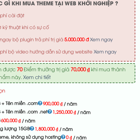
 GÌ KHI MUA THEME TẠI WEB KHỞI NGHIỆP ?
phí cài đặt
ợ kỹ thuật khi có sự cố
ngay bộ plugin trả phí trị giá
5.000.000 đ
Xem ngay
phí bộ video hướng dẫn sử dụng website
Xem ngay
n được
70
Điểm thưởng trị giá
70,000
₫
khi mua thành
phẩm này.
Xem chi tiết
ọn
 + Tên miền .com
900,000
₫
/ năm
 + Tên miền .com .net
1,250,000
₫
/ năm
B
600,000
₫
/ năm
ng lượng 15GB
1,800,000
₫
/ năm
eme, không sử dụng hosting
0
₫
/ năm