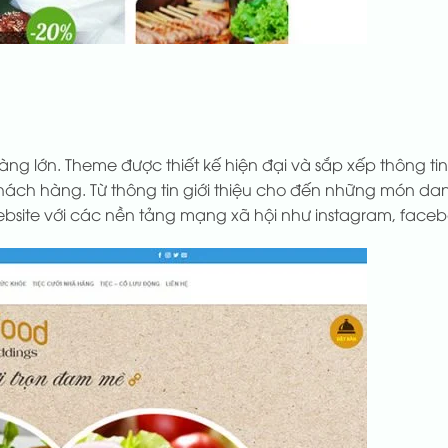
g lớn. Theme được thiết kế hiện đại và sắp xếp thông ti
khách hàng. Từ thông tin giới thiệu cho đến những món da
website với các nền tảng mạng xã hội như instagram, faceb