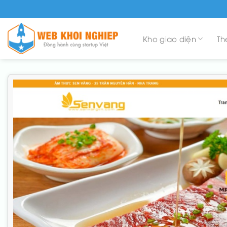
Skip
to
content
Kho giao diện
Th