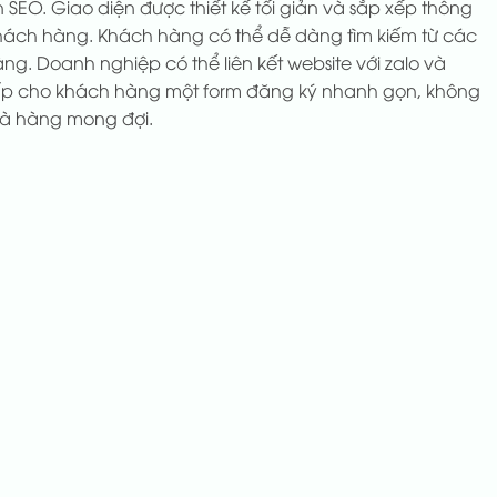
EO. Giao diện được thiết kế tối giản và sắp xếp thông
khách hàng. Khách hàng có thể dễ dàng tìm kiếm từ các
g. Doanh nghiệp có thể liên kết website với zalo và
 cho khách hàng một form đăng ký nhanh gọn, không
hà hàng mong đợi.