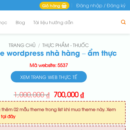
Đăng nhập / Đăng ký
Giỏ hàng
học
Blog
Tài liệu hướng dẫn
TRANG CHỦ
/
THỰC PHẨM - THUỐC
e wordpress nhà hàng – ẩm thực
Mã website: 5537
XEM TRANG WEB THỰC TẾ
Giá
Giá
1,000,000
₫
700,000
₫
gốc
hiện
là:
tại
 thêm 02 mẫu theme trong list khi mua theme này. Xem
1,000,000 ₫.
là:
u
tại đây
700,000 ₫.