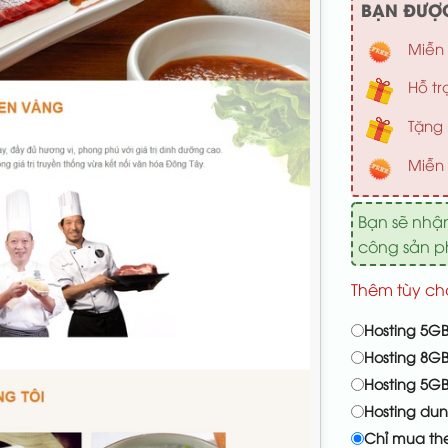
BẠN ĐƯỢC
Miễn 
Hỗ tr
Tặng 
Miễn 
Bạn sẽ nhậ
công sản 
Thêm tùy ch
Hosting 5GB
Hosting 8GB
Hosting 5G
Hosting du
Chỉ mua th