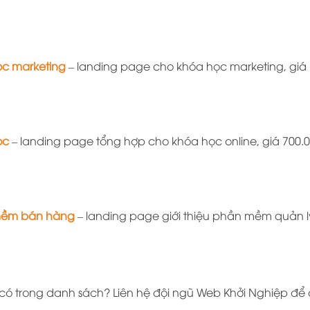
ọc marketing
– landing page cho khóa học marketing, giá 
ọc
– landing page tổng hợp cho khóa học online, giá 700.
mềm bán hàng
– landing page giới thiệu phần mềm quản l
trong danh sách? Liên hệ đội ngũ Web Khởi Nghiệp để đư