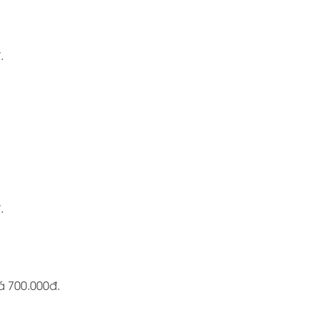
.
.
á 700.000đ.