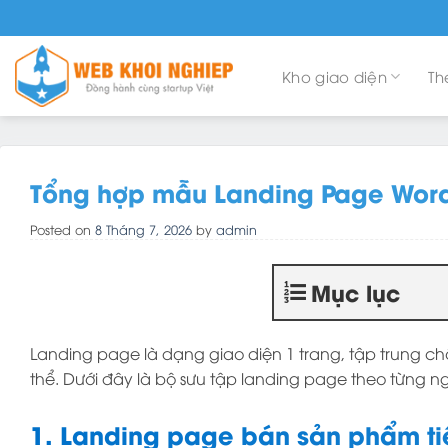
Skip
to
content
Kho giao diện
Th
Tổng hợp mẫu Landing Page Wor
Posted on
8 Tháng 7, 2026
by
admin
Mục lục
Landing page là dạng giao diện 1 trang, tập trung 
thể. Dưới đây là bộ sưu tập landing page theo từng 
1. Landing page bán sản phẩm t