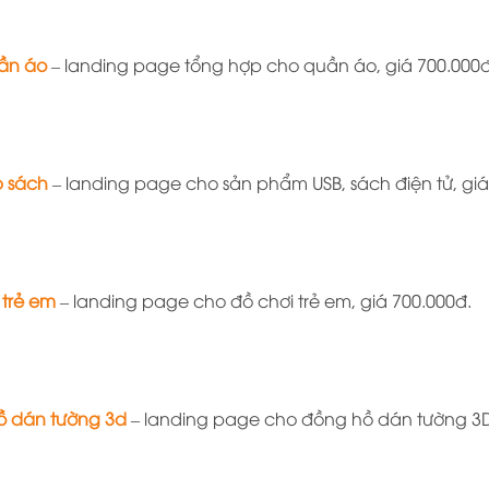
ần áo
– landing page tổng hợp cho quần áo, giá 700.000đ
b sách
– landing page cho sản phẩm USB, sách điện tử, giá
 trẻ em
– landing page cho đồ chơi trẻ em, giá 700.000đ.
ồ dán tường 3d
– landing page cho đồng hồ dán tường 3D,