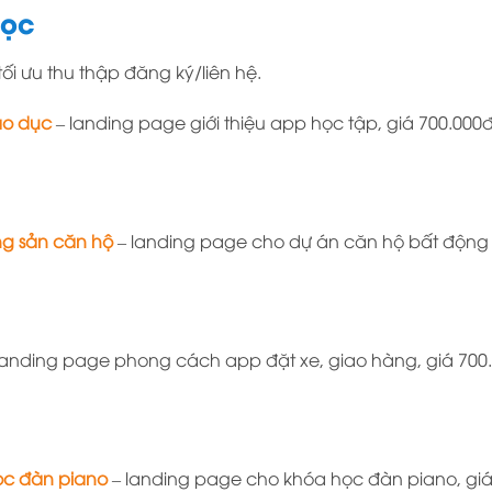
học
i ưu thu thập đăng ký/liên hệ.
áo dục
– landing page giới thiệu app học tập, giá 700.000đ
ng sản căn hộ
– landing page cho dự án căn hộ bất động s
landing page phong cách app đặt xe, giao hàng, giá 700
ọc đàn piano
– landing page cho khóa học đàn piano, giá