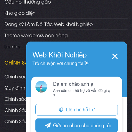
Câu hỏi thường gặp
Kho giao diện
Đăng Ký Làm Đối Tác Web Khởi Nghiệp
Theme wordpress bán hàng
Liên hệ
CHÍNH SÁCH
Chính sách và quy định chung
Quy định và hình thức thanh toán
Chính sách vận chuyển/giao nhận/cài đặt
Chính Sách Bảo Hành, Bảo Trì Theme
Chính Sách Đổi Trả, Hoàn Tiền Sản Phẩm