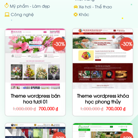
Mỹ phẩm - Làm đẹp
Xe hơi - Thể thao
Công nghệ
Khác
-30%
-30%
Theme wordpress bán
Theme wordpress khóa
hoa tươi 01
học phong thủy
Giá
Giá
Giá
Giá
1,000,000
₫
700,000
₫
1,000,000
₫
700,000
₫
gốc
hiện
gốc
hiện
là:
tại
là:
tại
1,000,000 ₫.
là:
1,000,000 ₫.
là:
700,000 ₫.
700,00