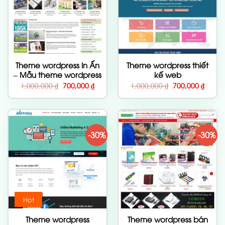
Theme wordpress In Ấn
Theme wordpress thiết
– Mẫu theme wordpress
kế web
đẹp cho doanh nghiệp
Giá
Giá
Giá
Giá
1,000,000
₫
700,000
₫
1,000,000
₫
700,000
₫
gốc
hiện
gốc
hiện
là:
tại
là:
tại
1,000,000 ₫.
là:
1,000,000 ₫.
là:
700,000 ₫.
700,00
-30%
-30%
Hot
Theme wordpress
Theme wordpress bán