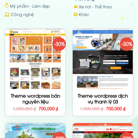
Mỹ phẩm - Làm đẹp
Xe hơi - Thể thao
Công nghệ
Khác
-30%
-30%
Theme wordpress bán
Theme wordpress dịch
nguyên liệu
vụ thanh lý 03
Giá
Giá
Giá
Giá
1,000,000
₫
700,000
₫
1,000,000
₫
700,000
₫
gốc
hiện
gốc
hiện
là:
tại
là:
tại
1,000,000 ₫.
là:
1,000,000 ₫.
là:
700,000 ₫.
700,00