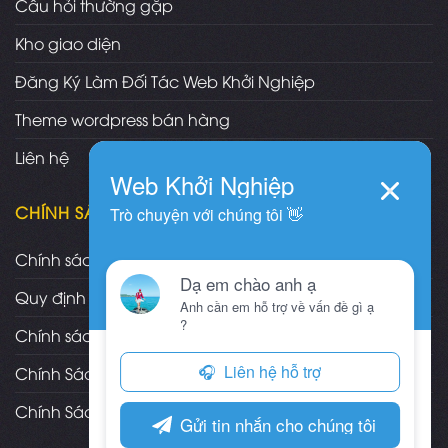
Câu hỏi thường gặp
Kho giao diện
Đăng Ký Làm Đối Tác Web Khởi Nghiệp
Theme wordpress bán hàng
Liên hệ
CHÍNH SÁCH
Chính sách và quy định chung
Quy định và hình thức thanh toán
Chính sách vận chuyển/giao nhận/cài đặt
Chính Sách Bảo Hành, Bảo Trì Theme
Chính Sách Đổi Trả, Hoàn Tiền Sản Phẩm