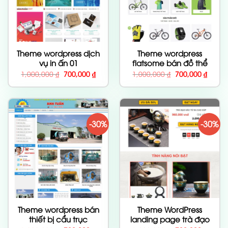
Theme wordpress dịch
Theme wordpress
vụ in ấn 01
flatsome bán đồ thể
thao
Giá
Giá
Giá
Giá
1,000,000
₫
700,000
₫
1,000,000
₫
700,000
₫
gốc
hiện
gốc
hiện
là:
tại
là:
tại
1,000,000 ₫.
là:
1,000,000 ₫.
là:
700,000 ₫.
700,00
-30%
-30%
Theme wordpress bán
Theme WordPress
thiết bị cẩu trục
landing page trà đạo