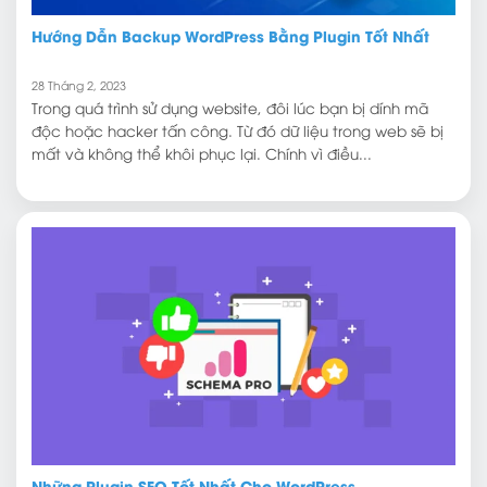
Hướng Dẫn Backup WordPress Bằng Plugin Tốt Nhất
28 Tháng 2, 2023
Trong quá trình sử dụng website, đôi lúc bạn bị dính mã
độc hoặc hacker tấn công. Từ đó dữ liệu trong web sẽ bị
mất và không thể khôi phục lại. Chính vì điều...
Những Plugin SEO Tốt Nhất Cho WordPress