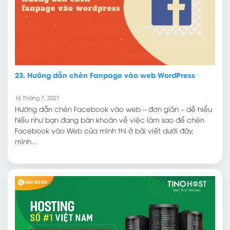
23. Hướng dẫn chèn Fanpage vào web WordPress
16 Tháng 7, 2021
Hướng dẫn chèn Facebook vào web – đơn giản – dễ hiểu
Nếu như bạn đang băn khoăn về việc làm sao để chèn
Facebook vào Web của mình thì ở bài viết dưới đây,
mình...