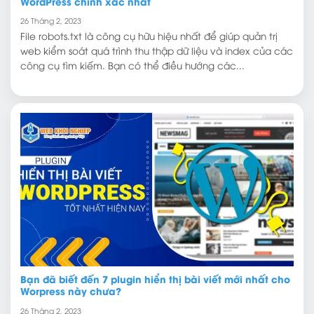
WordPress chính xác nhất
26 Tháng 2, 2023
File robots.txt là công cụ hữu hiệu nhất để giúp quản trị
web kiểm soát quá trình thu thập dữ liệu và index của các
công cụ tìm kiếm. Bạn có thể điều hướng các...
Bạn đã biết đến 7 plugin hiển thị bài viết mới nhất cho
Worpress này chưa?
26 Tháng 2, 2023